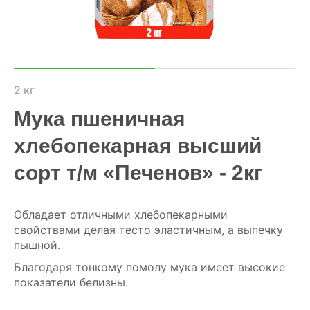
ХОЗЯЙСТВАМ
ОПТОВИКАМ
ПРАЙС
2 кг
Мука пшеничная
ГДЕ КУПИТЬ
хлебопекарная высший
КОНТАКТЫ
сорт т/м «Печенов» - 2кг
8 (804) 700-18-14
Обладает отличными хлебопекарными
свойствами делая тесто эластичным, а выпечку
пышной.
ПРАЙС-ЛИСТ
Благодаря тонкому помолу мука имеет высокие
КАЛЬКУЛЯТОР КОМБИКОРМА
показатели белизны.